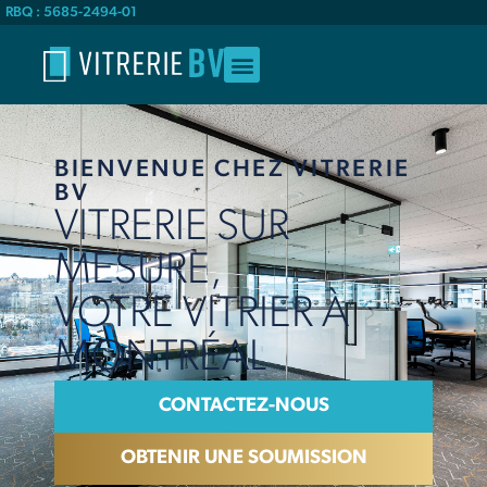
RBQ : 5685-2494-01
BIENVENUE CHEZ VITRERIE
BV
VITRERIE SUR
MESURE,
VOTRE VITRIER À
MONTRÉAL
CONTACTEZ-NOUS
OBTENIR UNE SOUMISSION