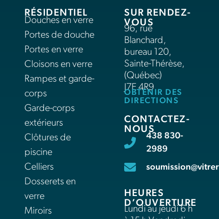
RÉSIDENTIEL
SUR RENDEZ-
Douches en verre
VOUS
96, rue
Portes de douche
Blanchard,
Portes en verre
bureau 120,
Sainte-Thérèse,
Cloisons en verre
(Québec)
Rampes et garde-
J7E 4R9
OBTENIR DES
corps
DIRECTIONS
Garde-corps
CONTACTEZ-
extérieurs
NOUS
438 830-
Clôtures de
2989
piscine
Celliers
soumission@vitrer
Dosserets en
HEURES
verre
D’OUVERTURE
Lundi au jeudi 6 h
Miroirs