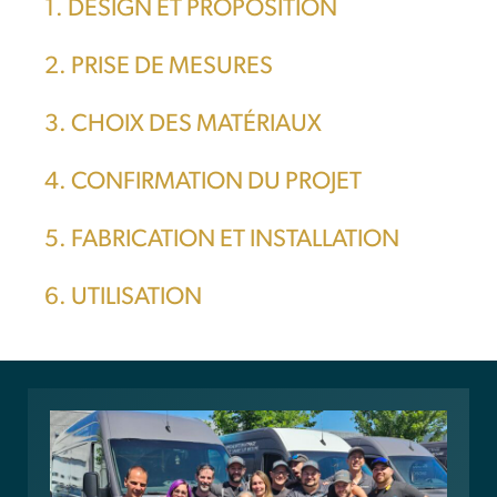
1. DESIGN ET PROPOSITION
2. PRISE DE MESURES
3. CHOIX DES MATÉRIAUX
4. CONFIRMATION DU PROJET
5. FABRICATION ET INSTALLATION
6. UTILISATION