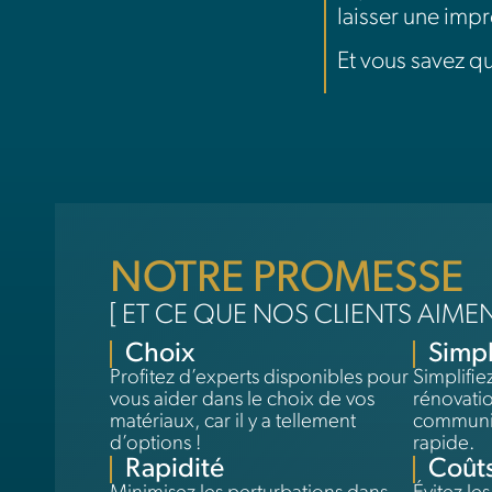
laisser une impr
Et vous savez q
NOTRE PROMESSE
[ ET CE QUE NOS CLIENTS AIME
Choix
Simpl
Profitez d’experts disponibles pour
Simplifiez
vous aider dans le choix de vos
rénovati
matériaux, car il y a tellement
communic
d’options !
rapide.
Rapidité
Coût