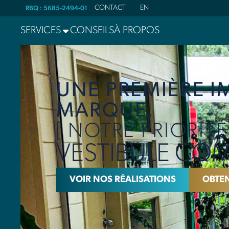
CONTACT
EN
RBQ : 5685-2494-01
SERVICES
CONSEILS
À PROPOS
UNE PREMIÈRE I
MARQUE,
[ NOTRE PRIORITÉ
VESTIBULE COM
VOIR NOS RÉALISATIONS
OBTEN