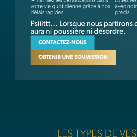
Minimisez les perturbations dans
Évitez le
votre vie quotidienne grâce à nos
avec notr
délais rapides.
précis.
Psiiittt… Lorsque nous partirons d
aura ni poussière ni désordre.
CONTACTEZ-NOUS
OBTENIR UNE SOUMISSION
LES TYPES DE V