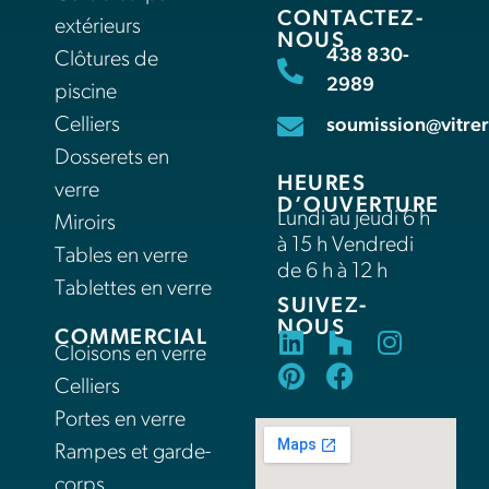
CONTACTEZ-
extérieurs
NOUS
438 830-
Clôtures de
2989
piscine
Celliers
soumission@vitrer
Dosserets en
HEURES
verre
D’OUVERTURE
Lundi au jeudi 6 h
Miroirs
à 15 h Vendredi
Tables en verre
de 6 h à 12 h
Tablettes en verre
SUIVEZ-
NOUS
COMMERCIAL
Cloisons en verre
Celliers
Portes en verre
Rampes et garde-
corps