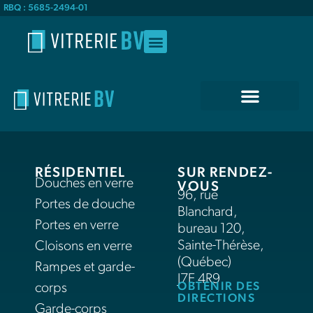
RBQ : 5685-2494-01
RÉSIDENTIEL
SUR RENDEZ-
Douches en verre
VOUS
96, rue
Portes de douche
Blanchard,
Portes en verre
bureau 120,
Sainte-Thérèse,
Cloisons en verre
(Québec)
Rampes et garde-
J7E 4R9
OBTENIR DES
corps
DIRECTIONS
Garde-corps