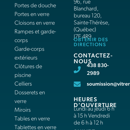
96, rue
Portes de douche
Blanchard,
Portes en verre
bureau 120,
Sainte-Thérèse,
Cloisons en verre
(Québec)
Rampes et garde-
J7E 4R9
OBTENIR DES
corps
DIRECTIONS
Garde-corps
CONTACTEZ-
extérieurs
NOUS
438 830-
Clôtures de
2989
piscine
Celliers
soumission@vitrer
Dosserets en
HEURES
verre
D’OUVERTURE
Lundi au jeudi 6 h
Miroirs
à 15 h Vendredi
Tables en verre
de 6 h à 12 h
Tablettes en verre