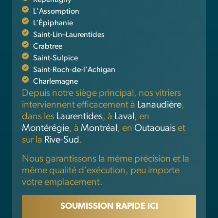
Repentigny
L'Assomption
L’Épiphanie
Saint-Lin–Laurentides
Crabtree
Saint-Sulpice
Saint-Roch-de-l'Achigan
Charlemagne
Depuis notre siège principal, nos vitriers
interviennent efficacement à
Lanaudière
,
dans les
Laurentides
, à
Laval
, en
Montérégie
, à
Montréal
, en
Outaouais
et
sur la
Rive-Sud
.
Nous garantissons la même précision et la
même qualité d’exécution, peu importe
votre emplacement.
SOUMISSION RAPIDE ICI