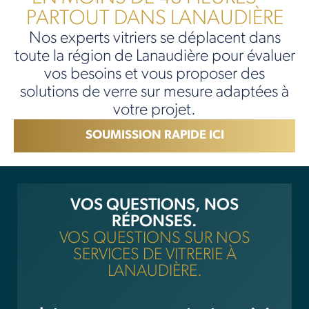
PARTOUT DANS LANAUDIÈRE
Nos experts vitriers se déplacent dans
toute la région de Lanaudière pour évaluer
vos besoins et vous proposer des
solutions de verre sur mesure adaptées à
votre projet.
SOUMISSION RAPIDE ICI
VOS QUESTIONS, NOS
RÉPONSES.
VOS QUESTIONS SUR NOS
SERVICES DE VITRERIE À
LANAUDIÈRE.