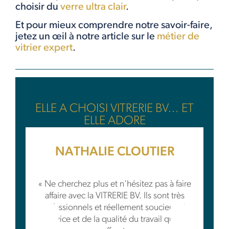
choisir du
verre ultra clair
.
Et pour mieux comprendre notre savoir-faire,
jetez un œil à notre article sur le
métier de
vitrier expert
.
ELLE A CHOISI VITRERIE BV… ET
ELLE ADORE
NATHALIE CLOUTIER
« Ne cherchez plus et n'hésitez pas à faire
affaire avec la VITRERIE BV. Ils sont très
professionnels et réellement soucieux du
service et de la qualité du travail qu'ils