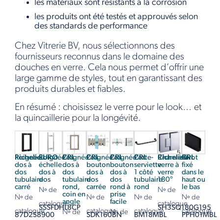
les matériaux sont résistants à la corrosion
les produits ont été testés et approuvés selon
des standards de performance
Chez Vitrerie BV, nous sélectionnons des
fournisseurs reconnus dans le domaine des
douches en verre. Cela nous permet d’offrir une
large gamme de styles, tout en garantissant des
produits durables et fiables.
En résumé : choisissez le verre pour le look… et
la quincaillerie pour la longévité.
Richelieu
Poignée
EURO
Poignée
CRL
Poignée
CRL
Poignée
CRL
Poignée
CRL
Porte-
Richelieu
Charnière
CRL
Pivot
dos à
échelle
dos à
bouton
bouton
serviette
verre à
fixé
dos
dos à
dos
dos à
dos à
1 côté
verre
dans le
tubulaire
dos
tubulaire
dos
dos
tubulaire
180°
haut ou
carré
rond,
carrée
rond à
rond
le bas
Nº de
Nº de
coin en
prise
Nº de
Nº de
Nº de
Nº de
angle
facile
catalogue
catalogue
SSSFDHL8CP
SH3SQ180G195
catalogue
catalogue
catalogue
catalogue
Nº de
Nº de
87D2S8900
SDK160BN
BM18MBL
PPH01MBL