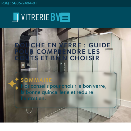
RBQ : 5685-2494-01
DOUCHE EN VERRE : GUIDE
POUR COMPRENDRE LES
COÛTS ET BIEN CHOISIR
SOMMAIRE
Nos conseils pour choisir le bon verre,
la bonne quincaillerie et réduire
l’entretien.